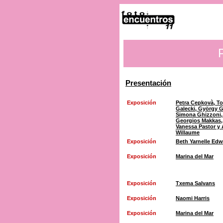
Presentación
Exposición
Petra Cepkovà, T
Galecki, György G
Simona Ghizzoni,
Georgios Makkas,
Vanessa Pastor y 
Willaume
Exposición
Beth Yarnelle Ed
Exposición
Marina del Mar
Exposición
Txema Salvans
Exposición
Naomi Harris
Exposición
Marina del Mar