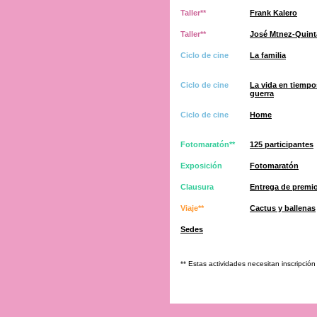
Taller**
Frank Kalero
Taller**
José Mtnez-Quinta
Ciclo de cine
La familia
Ciclo de cine
La vida en tiempo
guerra
Ciclo de cine
Home
Fotomaratón**
125 participantes
Exposición
Fotomaratón
Clausura
Entrega de premi
Viaje**
Cactus y ballenas
Sedes
** Estas actividades necesitan inscripción