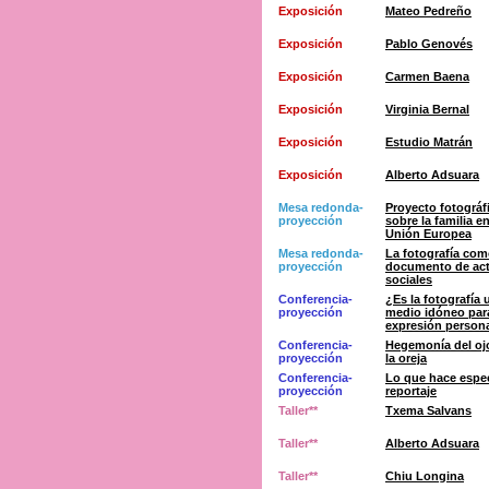
Exposición
Mateo Pedreño
Exposición
Pablo Genovés
Exposición
Carmen Baena
Exposición
Virginia Bernal
Exposición
Estudio Matrán
Exposición
Alberto Adsuara
Mesa redonda-
Proyecto fotográf
proyección
sobre la familia en
Unión Europea
Mesa redonda-
La fotografía co
proyección
documento de ac
sociales
Conferencia-
¿Es la fotografía 
proyección
medio idóneo para
expresión person
Conferencia-
Hegemonía del oj
proyección
la oreja
Conferencia-
Lo que hace espec
proyección
reportaje
Taller**
Txema Salvans
Taller**
Alberto Adsuara
Taller**
Chiu Longina